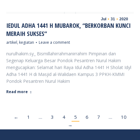
Jul
31
2020
IEDUL ADHA 1441 H MUBAROK, “BERKORBAN KUNCI
MERAIH SUKSES”
artikel
,
kegiatan
Leave a comment
nurulhakim.sy_ Bismillahirrahmanirrahim Pimpinan dan
Segenap Keluarga Besar Pondok Pesantren Nurul Hakim
mengucapkan: Selamat hari Raya Idul Adha 1441 H Sholat Idyl
Adha 1441 H di Masjid al-Walidaen Kampus 3 PPKH-KMMI
Pondok Pesantren Nurul Hakim
Read more
←
1
…
3
4
5
6
7
…
10
→