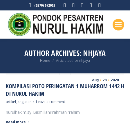
Facebook
X
Linkedin
Rss
YouTube
(0370) 672063
page
page
page
page
page
opens
opens
opens
opens
opens
in
in
in
in
in
new
new
new
new
new
window
window
window
window
window
AUTHOR ARCHIVES:
NHJAYA
You are here:
Home
Article author nhjaya
Aug
28
2020
KOMPILASI POTO PERINGATAN 1 MUHARROM 1442 H
DI NURUL HAKIM
artikel
,
kegiatan
Leave a comment
nurulhakim.sy_Bismillahirrahmanirrahim
Read more