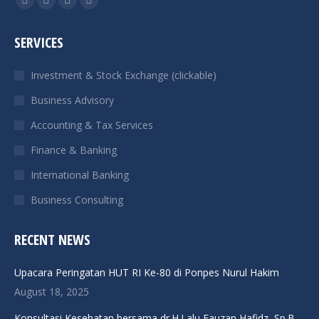
Facebook
X
Linkedin
Instagram
page
page
page
page
SERVICES
opens
opens
opens
opens
in
in
in
in
Investment & Stock Exchange (clickable)
new
new
new
new
Business Advisory
window
window
window
window
Accounting & Tax Services
Finance & Banking
International Banking
Business Consulting
RECENT NEWS
Upacara Peringatan HUT RI Ke-80 di Ponpes Nurul Hakim
August 18, 2025
Konsultasi Kesehatan bersama dr.H.Lalu Fauzan Hafidz, Sp.B,