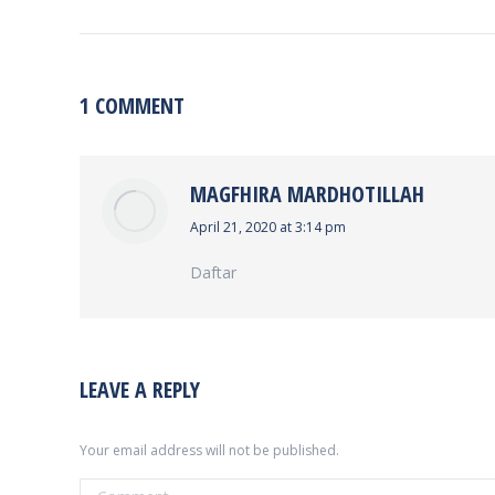
1 COMMENT
MAGFHIRA MARDHOTILLAH
says:
April 21, 2020 at 3:14 pm
Daftar
LEAVE A REPLY
Your email address will not be published.
Comment