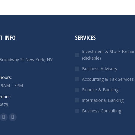
T INFO
SERVICES
Investment & Stock Excha
(clickable)
Broadway St New York, NY
Business Advisory
hours:
Accounting & Tax Services
: 9AM - 7PM
Finance & Banking
mber:
International Banking
5678
Business Consulting
n:
ok
Linkedin
Instagram
ge
page
page