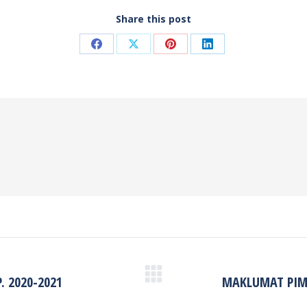
Share this post
Share
Share
Share
Share
on
on
on
on
Facebook
X
Pinterest
LinkedIn
 2020-2021
MAKLUMAT PIM
Next
post: