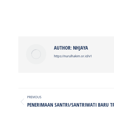
AUTHOR:
NHJAYA
https://nurulhakim.or.id/v1
POST
PREVIOUS
NAVIGATION
PENERIMAAN SANTRI/SANTRIWATI BARU TP.
Previous
post: