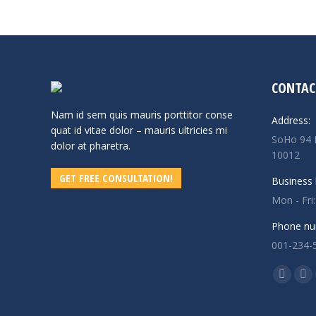
CONTAC
Nam id sem quis mauris porttitor conse
Address:
quat id vitae dolor – mauris ultricies mi
SoHo 94 
dolor at pharetra.
10012
GET FREE CONSULTATION!
Business 
Mon - Fri
Phone nu
001-234-
Find us o
Facebo
X
page
pa