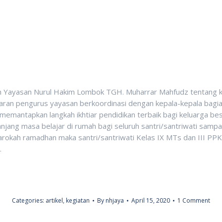
nan Yayasan Nurul Hakim Lombok TGH. Muharrar Mahfudz tentang k
jaran pengurus yayasan berkoordinasi dengan kepala-kepala bagi
k memantapkan langkah ikhtiar pendidikan terbaik bagi keluarga 
njang masa belajar di rumah bagi seluruh santri/santriwati sam
rokah ramadhan maka santri/santriwati Kelas IX MTs dan III P
.
Categories:
artikel
,
kegiatan
By
nhjaya
April 15, 2020
1 Comment