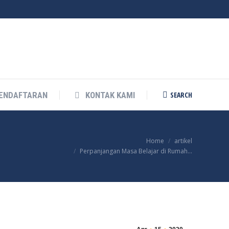
SEARCH
ENDAFTARAN
KONTAK KAMI
Search:
You are here:
Home
artikel
Perpanjangan Masa Belajar di Rumah…