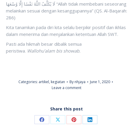
لَا يُكَلِّفُ اللَّهُ نَفْسًا إِلَّا وُسْعَهَا “Allah tidak membebani seseorang
melainkan sesuai dengan kesanggupannya” (QS. Al-Baqarah:
286)
Kita tanamkan pada diri kita selalu berpikir positif dan ikhlas
dalam menerima dan menjalankan ketentuan Allah SWT.
Pasti ada hikmah besar dibalik semua
peristiwa.
Wallohu’alam bis showab.
Categories:
artikel
,
kegiatan
By
nhjaya
June 1, 2020
Leave a comment
Share this post
Share
Share
Share
Share
on
on
on
on