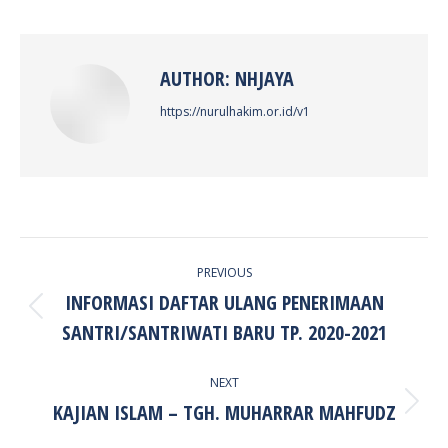
Facebook
X
Pinterest
LinkedIn
AUTHOR:
NHJAYA
https://nurulhakim.or.id/v1
POST
PREVIOUS
NAVIGATION
INFORMASI DAFTAR ULANG PENERIMAAN
Previous
SANTRI/SANTRIWATI BARU TP. 2020-2021
post:
NEXT
KAJIAN ISLAM – TGH. MUHARRAR MAHFUDZ
Next
post: