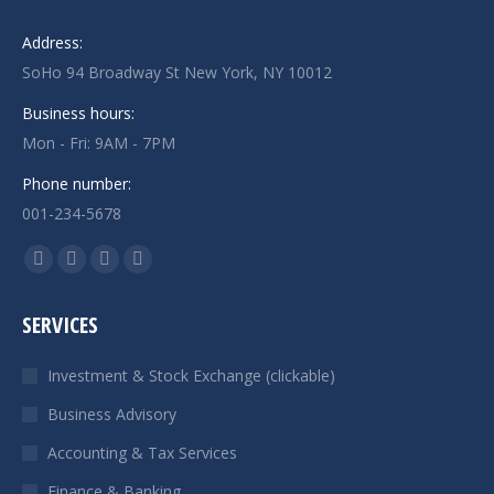
Address:
SoHo 94 Broadway St New York, NY 10012
Business hours:
Mon - Fri: 9AM - 7PM
Phone number:
001-234-5678
Find us on:
Facebook
X
Linkedin
Instagram
page
page
page
page
SERVICES
opens
opens
opens
opens
in
in
in
in
Investment & Stock Exchange (clickable)
new
new
new
new
Business Advisory
window
window
window
window
Accounting & Tax Services
Finance & Banking