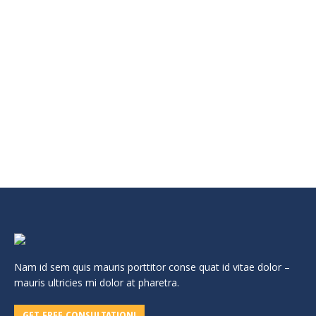
1441 H
artikel
,
kegiatan
Leave a comment
nurulhakim.or.id.sy- Rabu 22 April 2020, Pimpinan Yayasan
Nurul Hakim Lombok kembali mengeluarkan Maklumat yang
ke 5 jelang 1 Ramadhan 1441 H yang insya Allah akan jatuh
pada hari Jum’at 24 April 2020 M. Hal ini terkait situasi Nusa
Tenggara Barat masih dalam masa Darurat Pencegahan
Covid-19 dan adanya Pengajian Ramadhan bagi
Santri/santriwati Kelas IX MTs…
Read more
Nam id sem quis mauris porttitor conse quat id vitae dolor –
mauris ultricies mi dolor at pharetra.
GET FREE CONSULTATION!