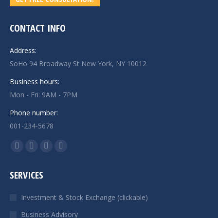
CONTACT INFO
Address:
SoHo 94 Broadway St New York, NY 10012
Business hours:
Mon - Fri: 9AM - 7PM
Phone number:
001-234-5678
Find us on:
Facebook
X
Linkedin
Instagram
page
page
page
page
SERVICES
opens
opens
opens
opens
in
in
in
in
Investment & Stock Exchange (clickable)
new
new
new
new
Business Advisory
window
window
window
window