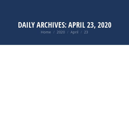
DAILY ARCHIVES:
APRIL 23, 2020
You are here:
Home
2020
April
23
Apr
23
2020